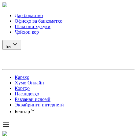
Дар бораи мо
Офисҳо ва банкоматҳо
Шахсони ҳуқуқӣ
Ҷойҳои кор
Тоҷ
Қарзҳо
Ҳумо Онлайн
Кортҳо
Пасандозҳо
Равзанаи исломӣ
Эквайринги интернетӣ
Бештар