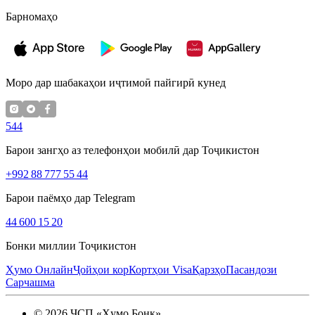
Барномаҳо
Моро дар шабакаҳои иҷтимоӣ пайгирӣ кунед
544
Барои зангҳо аз телефонҳои мобилӣ дар Тоҷикистон
+992 88 777 55 44
Барои паёмҳо дар Telegram
44 600 15 20
Бонки миллии Тоҷикистон
Ҳумо Онлайн
Ҷойҳои кор
Кортҳои Visa
Қарзҳо
Пасандози
Сарчашма
©
2026
ҶСП «Ҳумо Бонк»