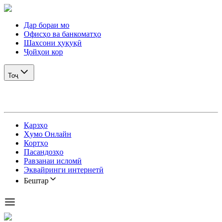
Дар бораи мо
Офисҳо ва банкоматҳо
Шахсони ҳуқуқӣ
Ҷойҳои кор
Тоҷ
Қарзҳо
Ҳумо Онлайн
Кортҳо
Пасандозҳо
Равзанаи исломӣ
Эквайринги интернетӣ
Бештар