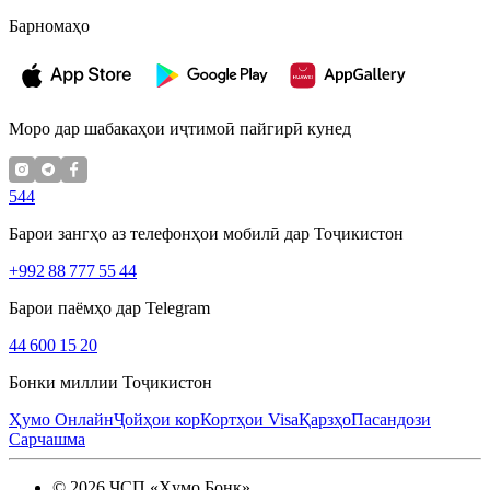
Барномаҳо
Моро дар шабакаҳои иҷтимоӣ пайгирӣ кунед
544
Барои зангҳо аз телефонҳои мобилӣ дар Тоҷикистон
+992 88 777 55 44
Барои паёмҳо дар Telegram
44 600 15 20
Бонки миллии Тоҷикистон
Ҳумо Онлайн
Ҷойҳои кор
Кортҳои Visa
Қарзҳо
Пасандози
Сарчашма
©
2026
ҶСП «Ҳумо Бонк»