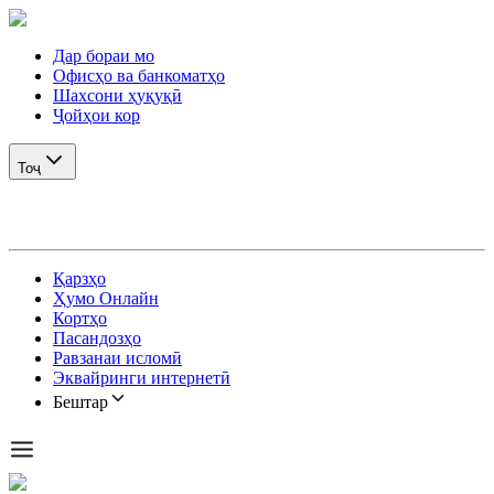
Дар бораи мо
Офисҳо ва банкоматҳо
Шахсони ҳуқуқӣ
Ҷойҳои кор
Тоҷ
Қарзҳо
Ҳумо Онлайн
Кортҳо
Пасандозҳо
Равзанаи исломӣ
Эквайринги интернетӣ
Бештар