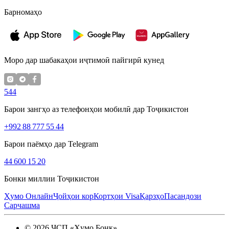
Барномаҳо
Моро дар шабакаҳои иҷтимоӣ пайгирӣ кунед
544
Барои зангҳо аз телефонҳои мобилӣ дар Тоҷикистон
+992 88 777 55 44
Барои паёмҳо дар Telegram
44 600 15 20
Бонки миллии Тоҷикистон
Ҳумо Онлайн
Ҷойҳои кор
Кортҳои Visa
Қарзҳо
Пасандози
Сарчашма
©
2026
ҶСП «Ҳумо Бонк»