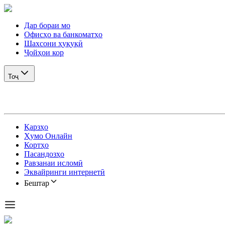
Дар бораи мо
Офисҳо ва банкоматҳо
Шахсони ҳуқуқӣ
Ҷойҳои кор
Тоҷ
Қарзҳо
Ҳумо Онлайн
Кортҳо
Пасандозҳо
Равзанаи исломӣ
Эквайринги интернетӣ
Бештар