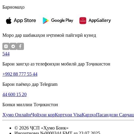
Барномаҳо
Моро дар шабакаҳои иҷтимоӣ пайгирӣ кунед
544
Барои зангҳо аз телефонҳои мобилӣ дар Тоҷикистон
+992 88 777 55 44
Барои паёмҳо дар Telegram
44 600 15 20
Бонки миллии Тоҷикистон
Ҳумо Онлайн
Ҷойҳои кор
Кортҳои Visa
Қарзҳо
Пасандози Сарча
©
2026
ҶСП «Ҳумо Бонк»
Иҷозатнома №0000344 БМТ аз 23.07.2025