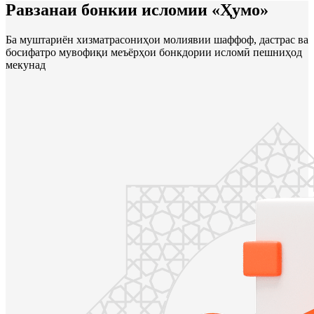
Равзанаи бонкии исломии «Ҳумо»
Ба муштариён хизматрасониҳои молиявии шаффоф, дастрас ва
босифатро мувофиқи меъёрҳои бонкдории исломӣ пешниҳод
мекунад