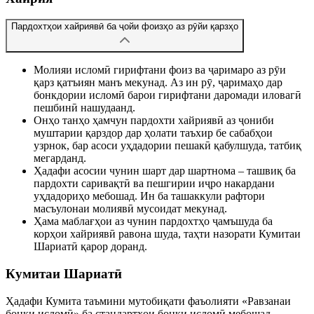
Пардохтҳои хайриявӣ ба ҷойи фоизҳо аз рӯйи қарзҳо
Молияи исломӣ гирифтани фоиз ва ҷаримаро аз рӯи
қарз қатъиян манъ мекунад. Аз ин рӯ, ҷаримаҳо дар
бонкдории исломӣ барои гирифтани даромади иловагӣ
пешбинӣ нашудаанд.
Онҳо танҳо ҳамчун пардохти хайриявӣ аз ҷониби
муштарии қарздор дар ҳолати таъхир бе сабабҳои
узрнок, бар асоси уҳдадории пешакӣ қабулшуда, татбиқ
мегарданд.
Ҳадафи асосии чунин шарт дар шартнома – ташвиқ ба
пардохти саривақтӣ ва пешгирии иҷро накардани
уҳдадориҳо мебошад. Ин ба ташаккули рафтори
масъулонаи молиявӣ мусоидат мекунад.
Ҳама маблағҳои аз чунин пардохтҳо ҷамъшуда ба
корҳои хайриявӣ равона шуда, таҳти назорати Кумитаи
Шариатӣ қарор доранд.
Кумитаи Шариатӣ
Ҳадафи Кумита таъмини мутобиқати фаъолияти «Равзанаи
бонки исломӣ» ба стандартҳои бонки исломӣ мебошад