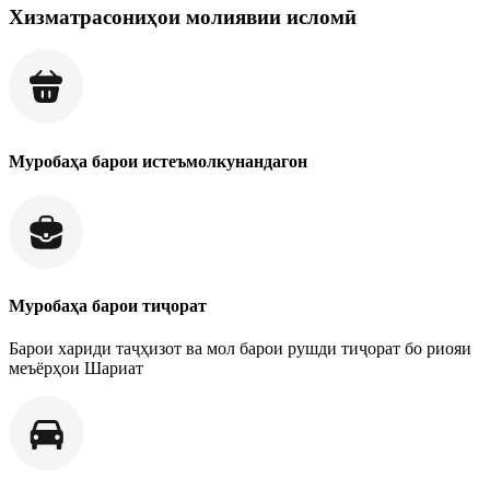
Хизматрасониҳои молиявии исломӣ
Муробаҳа барои истеъмолкунандагон
Муробаҳа барои тиҷорат
Барои хариди таҷҳизот ва мол барои рушди тиҷорат бо риояи
меъёрҳои Шариат