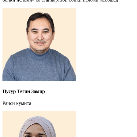
Пусур Тегин Замир
Раиси кумита