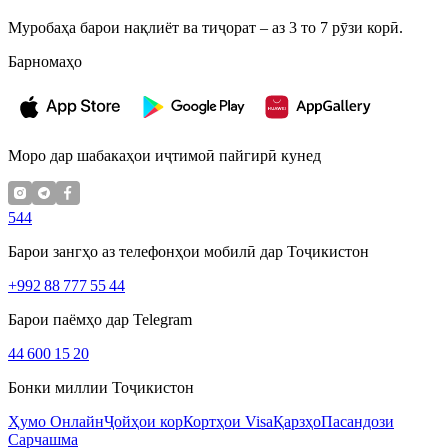
Муробаҳа барои нақлиёт ва тиҷорат – аз 3 то 7 рӯзи корӣ.
Барномаҳо
Моро дар шабакаҳои иҷтимоӣ пайгирӣ кунед
544
Барои зангҳо аз телефонҳои мобилӣ дар Тоҷикистон
+992 88 777 55 44
Барои паёмҳо дар Telegram
44 600 15 20
Бонки миллии Тоҷикистон
Ҳумо Онлайн
Ҷойҳои кор
Кортҳои Visa
Қарзҳо
Пасандози
Сарчашма