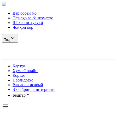
Дар бораи мо
Офисҳо ва банкоматҳо
Шахсони ҳуқуқӣ
Ҷойҳои кор
Тоҷ
Қарзҳо
Ҳумо Онлайн
Кортҳо
Пасандозҳо
Равзанаи исломӣ
Эквайринги интернетӣ
Бештар