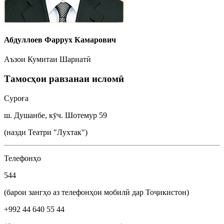
Абдуллоев Фаррух Камарович
Аъзои Кумитаи Шариатӣ
Тамосҳои равзанаи исломӣ
Суроға
ш. Душанбе, кӯч. Шотемур 59
(назди Театри "Лухтак")
Телефонҳо
544
(барои зангҳо аз телефонҳои мобилӣ дар Тоҷикистон)
+992 44 640 55 44