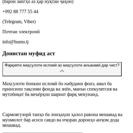
(барои зангҳо аз ҳар нуқтаи ҷаҳон)
+992 88 777 55 44
(Telegram, Viber)
Почтаи электронӣ
info@humo.tj
Донистан муфид аст
Фарқияти маҳсулоти исломӣ аз маҳсулоти анъанавӣ дар чист?
Маҳсулоти бонкии исломӣ бо набудани фоиз, амал ба
принсипи тақсими фоида ва зиён, манъи спекулятсия ва
мутобиқат ба меъёрҳои шариат фарқ мекунанд.
Сармоягузорӣ танҳо ба лоиҳаҳои ҳалол равона мешавад ва
муомилот бар асоси савдо ва иҷораи дороиҳо анҷом дода
мешавад.