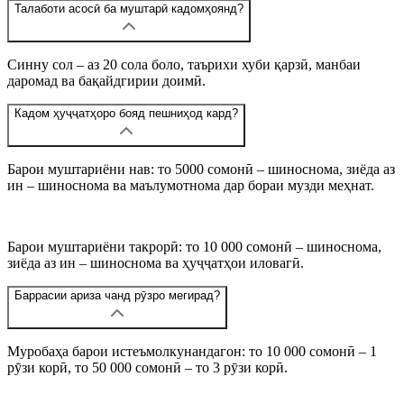
Талаботи асосӣ ба муштарӣ кадомҳоянд?
Синну сол – аз 20 сола боло, таърихи хуби қарзӣ, манбаи
даромад ва бақайдгирии доимӣ.
Кадом ҳуҷҷатҳоро бояд пешниҳод кард?
Барои муштариёни нав: то 5000 сомонӣ – шиноснома, зиёда аз
ин – шиноснома ва маълумотнома дар бораи музди меҳнат.
Барои муштариёни такрорӣ: то 10 000 сомонӣ – шиноснома,
зиёда аз ин – шиноснома ва ҳуҷҷатҳои иловагӣ.
Баррасии ариза чанд рӯзро мегирад?
Муробаҳа барои истеъмолкунандагон: то 10 000 сомонӣ – 1
рӯзи корӣ, то 50 000 сомонӣ – то 3 рӯзи корӣ.