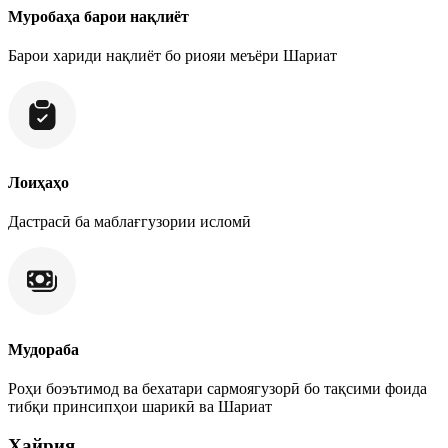
Муробаҳа барои нақлиёт
Барои хариди нақлиёт бо риояи меъёри Шариат
Лоиҳаҳо
Дастрасӣ ба маблағгузории исломӣ
Мудораба
Роҳи боэътимод ва бехатари сармоягузорӣ бо тақсими фоида
тибқи принсипҳои шарикӣ ва Шариат
Хайрия