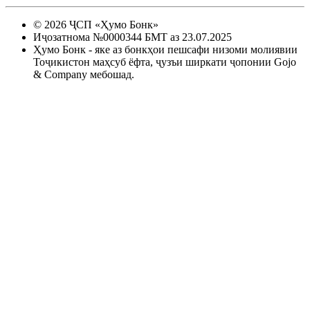
©
2026
ҶСП «Ҳумо Бонк»
Иҷозатнома №0000344 БМТ аз 23.07.2025
Ҳумо Бонк - яке аз бонкҳои пешсафи низоми молиявии
Тоҷикистон маҳсуб ёфта, ҷузъи ширкати ҷопонии Gojo
& Company мебошад.