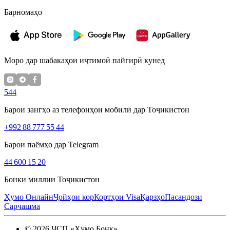
Барномаҳо
Моро дар шабакаҳои иҷтимоӣ пайгирӣ кунед
544
Барои зангҳо аз телефонҳои мобилӣ дар Тоҷикистон
+992 88 777 55 44
Барои паёмҳо дар Telegram
44 600 15 20
Бонки миллии Тоҷикистон
Ҳумо Онлайн
Ҷойҳои кор
Кортҳои Visa
Қарзҳо
Пасандози
Сарчашма
©
2026
ҶСП «Ҳумо Бонк»