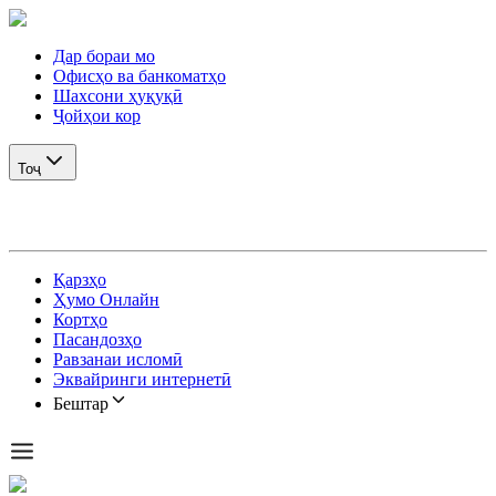
Дар бораи мо
Офисҳо ва банкоматҳо
Шахсони ҳуқуқӣ
Ҷойҳои кор
Тоҷ
Қарзҳо
Ҳумо Онлайн
Кортҳо
Пасандозҳо
Равзанаи исломӣ
Эквайринги интернетӣ
Бештар