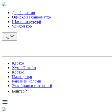
Дар бораи мо
Офисҳо ва банкоматҳо
Шахсони ҳуқуқӣ
Ҷойҳои кор
Тоҷ
Қарзҳо
Ҳумо Онлайн
Кортҳо
Пасандозҳо
Равзанаи исломӣ
Эквайринги интернетӣ
Бештар