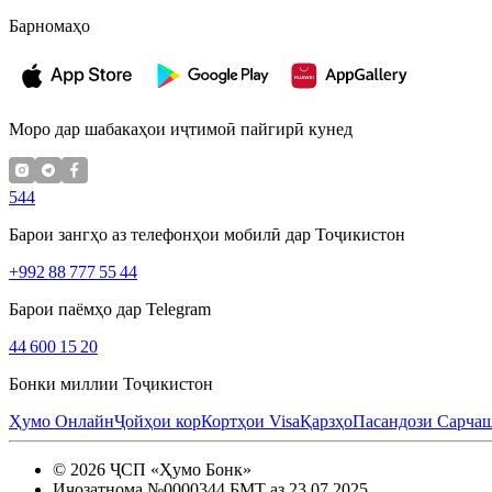
Барномаҳо
Моро дар шабакаҳои иҷтимоӣ пайгирӣ кунед
544
Барои зангҳо аз телефонҳои мобилӣ дар Тоҷикистон
+992 88 777 55 44
Барои паёмҳо дар Telegram
44 600 15 20
Бонки миллии Тоҷикистон
Ҳумо Онлайн
Ҷойҳои кор
Кортҳои Visa
Қарзҳо
Пасандози Сарча
©
2026
ҶСП «Ҳумо Бонк»
Иҷозатнома №0000344 БМТ аз 23.07.2025