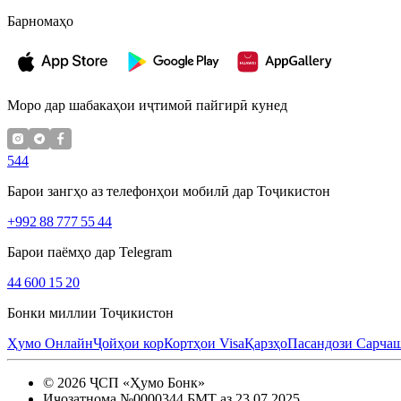
Барномаҳо
Моро дар шабакаҳои иҷтимоӣ пайгирӣ кунед
544
Барои зангҳо аз телефонҳои мобилӣ дар Тоҷикистон
+992 88 777 55 44
Барои паёмҳо дар Telegram
44 600 15 20
Бонки миллии Тоҷикистон
Ҳумо Онлайн
Ҷойҳои кор
Кортҳои Visa
Қарзҳо
Пасандози Сарча
©
2026
ҶСП «Ҳумо Бонк»
Иҷозатнома №0000344 БМТ аз 23.07.2025