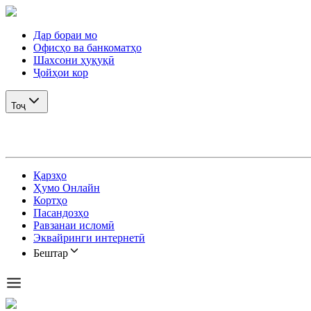
Дар бораи мо
Офисҳо ва банкоматҳо
Шахсони ҳуқуқӣ
Ҷойҳои кор
Тоҷ
Қарзҳо
Ҳумо Онлайн
Кортҳо
Пасандозҳо
Равзанаи исломӣ
Эквайринги интернетӣ
Бештар